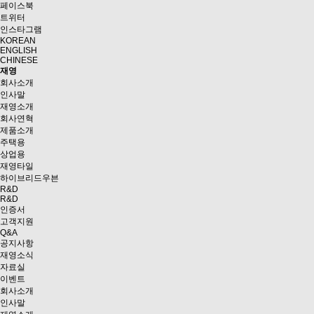
페이스북
트위터
인스타그램
KOREAN
ENGLISH
CHINESE
재영
회사소개
인사말
재영소개
회사연혁
제품소개
주택용
상업용
재영타일
하이브리드우븐
R&D
R&D
인증서
고객지원
Q&A
공지사항
재영소식
자료실
이벤트
회사소개
인사말