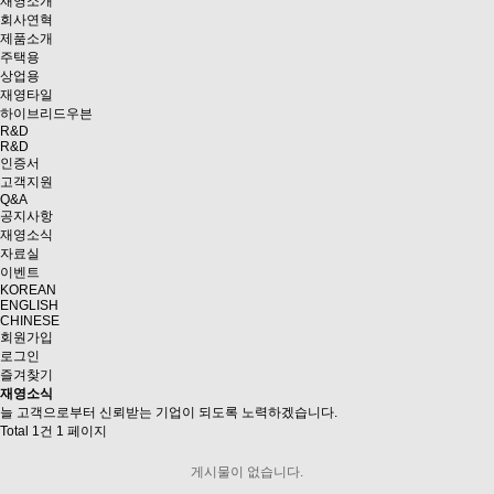
재영소개
회사연혁
제품소개
주택용
상업용
재영타일
하이브리드우븐
R&D
R&D
인증서
고객지원
Q&A
공지사항
재영소식
자료실
이벤트
KOREAN
ENGLISH
CHINESE
회원가입
로그인
즐겨찾기
재영소식
늘 고객으로부터 신뢰받는 기업이 되도록 노력하겠습니다.
Total 1건
1 페이지
게시물이 없습니다.