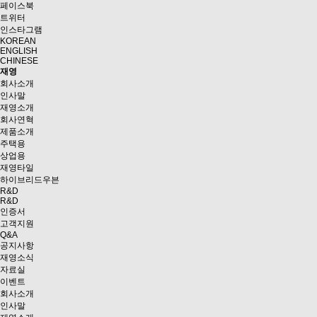
페이스북
트위터
인스타그램
KOREAN
ENGLISH
CHINESE
재영
회사소개
인사말
재영소개
회사연혁
제품소개
주택용
상업용
재영타일
하이브리드우븐
R&D
R&D
인증서
고객지원
Q&A
공지사항
재영소식
자료실
이벤트
회사소개
인사말