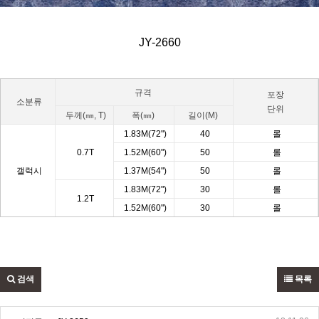
JY-2660
규격
포장
소분류
단위
두께(㎜, T)
폭(㎜)
길이
(M)
1.83M(72")
40
롤
0.7T
1.52M(60")
50
롤
갤럭시
1.37M(54")
50
롤
1.83M(72")
30
롤
1.2T
1.52M(60")
30
롤
검색
목록