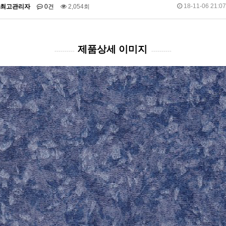
18-11-06 21:07
최고관리자
0건
2,054회
제품상세 이미지
----------
----------