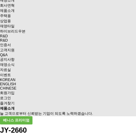
재영소개
회사연혁
제품소개
주택용
상업용
재영타일
하이브리드우븐
R&D
R&D
인증서
고객지원
Q&A
공지사항
재영소식
자료실
이벤트
KOREAN
ENGLISH
CHINESE
회원가입
로그인
즐겨찾기
제품소개
늘 고객으로부터 신뢰받는 기업이 되도록 노력하겠습니다.
베니스 프리미엄
JY-2660