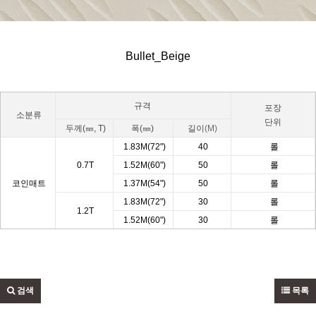
Bullet_Beige
규격
포장
소분류
단위
두께(㎜, T)
폭(㎜)
길이
(M)
1.83M(72")
40
롤
0.7T
1.52M(60")
50
롤
코인매트
1.37M(54")
50
롤
1.83M(72")
30
롤
1.2T
1.52M(60")
30
롤
검색
목록