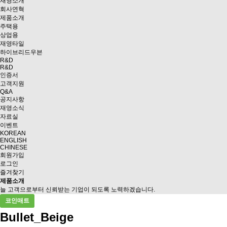
재영소개
회사연혁
제품소개
주택용
상업용
재영타일
하이브리드우븐
R&D
R&D
인증서
고객지원
Q&A
공지사항
재영소식
자료실
이벤트
KOREAN
ENGLISH
CHINESE
회원가입
로그인
즐겨찾기
제품소개
늘 고객으로부터 신뢰받는 기업이 되도록 노력하겠습니다.
코인매트
Bullet_Beige