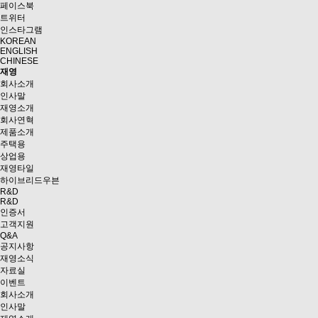
페이스북
트위터
인스타그램
KOREAN
ENGLISH
CHINESE
재영
회사소개
인사말
재영소개
회사연혁
제품소개
주택용
상업용
재영타일
하이브리드우븐
R&D
R&D
인증서
고객지원
Q&A
공지사항
재영소식
자료실
이벤트
회사소개
인사말